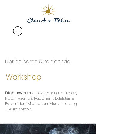
Der heilsame & reinigende
Workshop
Dich erwarten:
Praktischen Übungen,
Natur, Asanas, Räuchern, Edelsteine,
Pyramiden, Meditation, Visualisierung
& Aurasprays.