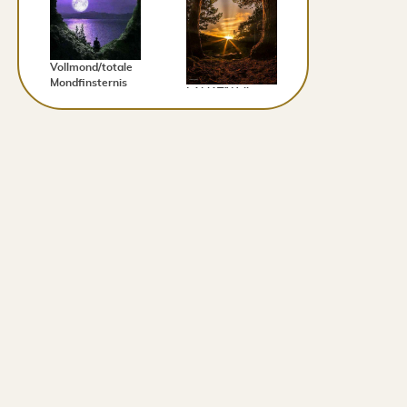
Vollmond/totale
Mondfinsternis
LAMAT/Welle
16.5.2022
gelber Stern 6.5.
20/5/2022
- 18.5.2022
20/5/2022