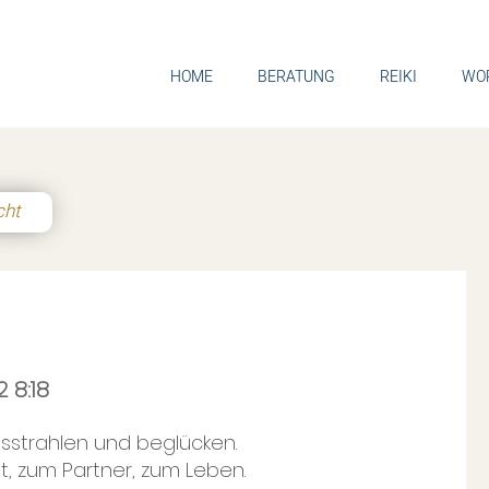
HOME
BERATUNG
REIKI
WO
cht
 8:18
usstrahlen und beglücken.
bst, zum Partner, zum Leben.